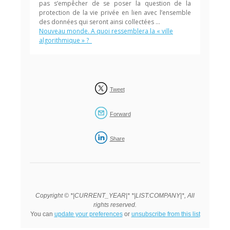
pas s’empêcher de se poser la question de la
protection de la vie privée en lien avec l’ensemble
des données qui seront ainsi collectées …
Nouveau monde. A quoi ressemblera la « ville
algorithmique » ?
Tweet
Forward
Share
Copyright © *|CURRENT_YEAR|* *|LIST:COMPANY|*, All
rights reserved.
You can
update your preferences
or
unsubscribe from this list