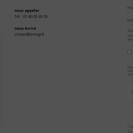
nous appeler
Tél. : 01 80 05 28 28
nous écrire
Au
contact@arengi.fr
Aren
adr
Nou
savo
vo
Cop
Tou