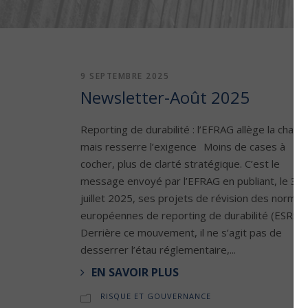
9 SEPTEMBRE 2025
Newsletter-Août 2025
Reporting de durabilité : l’EFRAG allège la charg
mais resserre l’exigence Moins de cases à
cocher, plus de clarté stratégique. C’est le
message envoyé par l’EFRAG en publiant, le 31
juillet 2025, ses projets de révision des normes
européennes de reporting de durabilité (ESRS).
Derrière ce mouvement, il ne s’agit pas de
desserrer l’étau réglementaire,...
EN SAVOIR PLUS
RISQUE ET GOUVERNANCE