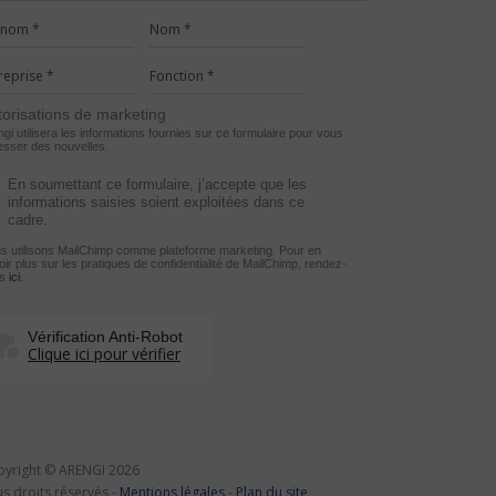
torisations de marketing
gi utilisera les informations fournies sur ce formulaire pour vous
esser des nouvelles.
En soumettant ce formulaire, j’accepte que les
informations saisies soient exploitées dans ce
cadre.
s utilisons MailChimp comme plateforme marketing. Pour en
ir plus sur les pratiques de confidentialité de MailChimp, rendez-
us
ici
.
Vérification Anti-Robot
Clique ici pour vérifier
yright © ARENGI 2026
s droits réservés -
Mentions légales
-
Plan du site