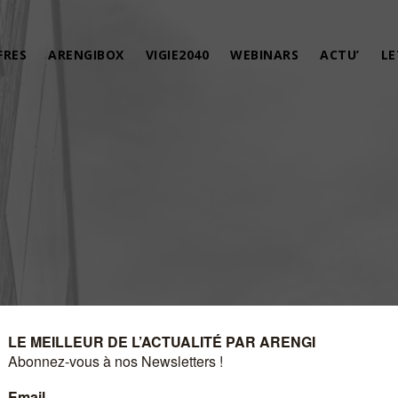
FRES
ARENGIBOX
VIGIE2040
WEBINARS
ACTU’
LE