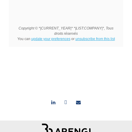
Copyright © *|CURRENT_YEAR|* *|LIST:COMPANY|*, Tous
droits
réservés
You can
update your preferences
or
unsubscribe from this list