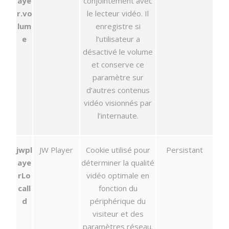
aye
conjointement avec
r.vo
le lecteur vidéo. Il
lum
enregistre si
e
l’utilisateur a
désactivé le volume
et conserve ce
paramètre sur
d’autres contenus
vidéo visionnés par
l’internaute.
jwpl
JW Player
Cookie utilisé pour
Persistant
aye
déterminer la qualité
rLo
vidéo optimale en
call
fonction du
d
périphérique du
visiteur et des
paramètres réseau.