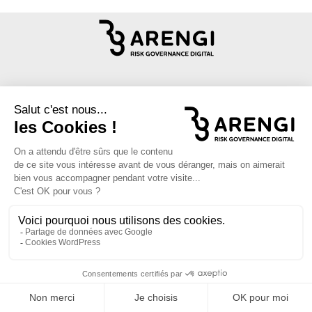
Office Sweet Office
Tous les moyens sont bons pour rester en contact !
Vous pouvez
nous rendre visite
15 rue La Fayette
Paris 9 (Métro Chaussée d'Antin)
nous appeler
Tél. : 01 80 05 28 28
nous écrire
contact@arengi.fr