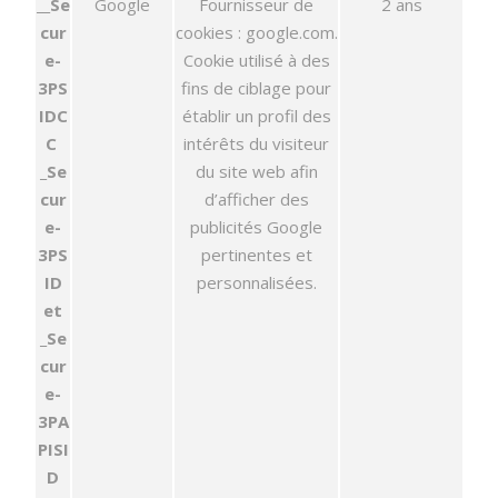
__Se
Google
Fournisseur de
2 ans
cur
cookies : google.com.
e-
Cookie utilisé à des
3PS
fins de ciblage pour
IDC
établir un profil des
C
intérêts du visiteur
_Se
du site web afin
cur
d’afficher des
e-
publicités Google
3PS
pertinentes et
ID
personnalisées.
et
_Se
cur
e-
3PA
PISI
D